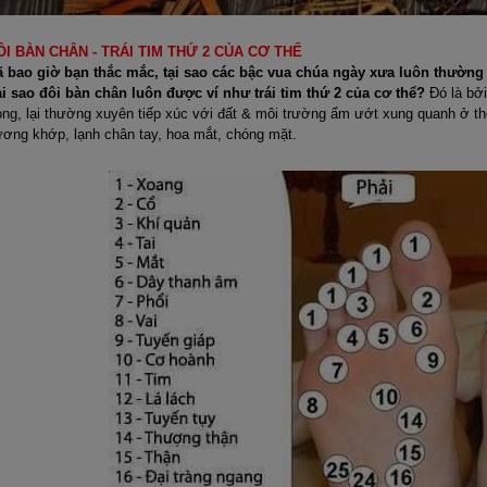
ÔI BÀN CHÂN - TRÁI TIM THỨ 2 CỦA CƠ THỂ
ã bao giờ bạn thắc mắc, tại sao các bậc vua chúa ngày xưa luôn thườn
i sao đôi bàn chân luôn được ví như trái tim thứ 2 của cơ thể?
Đó là bởi
ọng, lại thường xuyên tiếp xúc với đất & môi trường ẩm ướt xung quanh ở t
ơng khớp, lạnh chân tay, hoa mắt, chóng mặt.