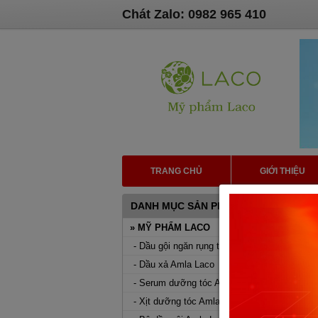
Chát Zalo: 0982 965 410
TRANG CHỦ
GIỚI THIỆU
DANH MỤC SẢN PHẨM
N
» MỸ PHẨM LACO
- Dầu gội ngăn rụng tóc Amla Laco
- Dầu xả Amla Laco
- Serum dưỡng tóc Amla Laco
- Xịt dưỡng tóc Amla Detox Laco