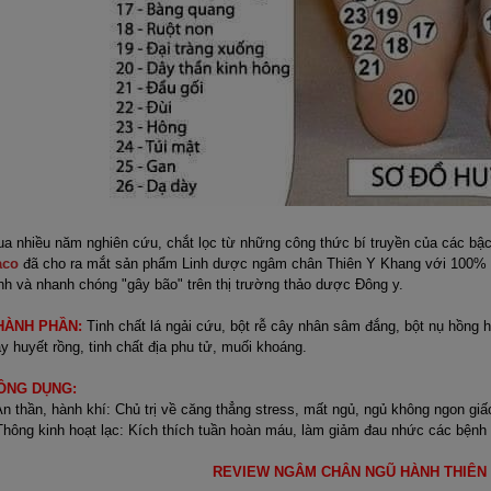
a nhiều năm nghiên cứu, chắt lọc từ những công thức bí truyền của các bậc
aco
đã cho ra mắt sản phẩm Linh dược ngâm chân Thiên Y Khang với 100% 
nh và nhanh chóng "gây bão" trên thị trường thảo dược Đông y.
HÀNH PHẦN:
Tinh chất lá ngải cứu, bột rễ cây nhân sâm đắng, bột nụ hồng ho
y huyết rồng, tinh chất địa phu tử, muối khoáng.
ÔNG DỤNG:
An thần, hành khí: Chủ trị về căng thẳng stress, mất ngủ, ngủ không ngon giấ
Thông kinh hoạt lạc: Kích thích tuần hoàn máu, làm giảm đau nhức các bện
REVIEW NGÂM CHÂN NGŨ HÀNH THIÊN