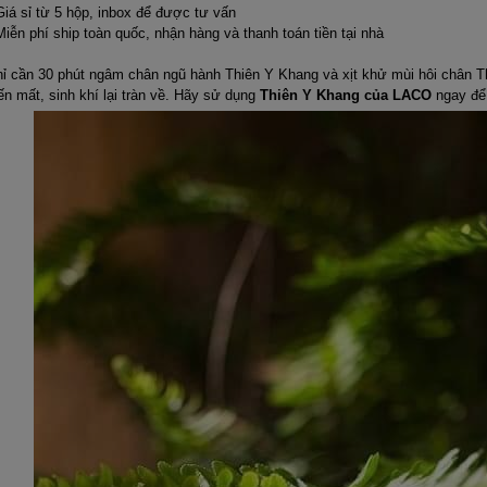
Giá sỉ từ 5 hộp, inbox để được tư vấn
Miễn phí ship toàn quốc, nhận hàng và thanh toán tiền tại nhà
ỉ cần 30 phút ngâm chân ngũ hành Thiên Y Khang và xịt khử mùi hôi chân 
ến mất, sinh khí lại tràn về. Hãy sử dụng
Thiên Y Khang của LACO
ngay để 