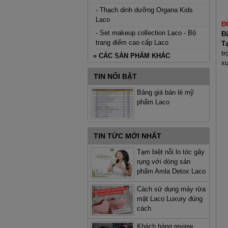
- Thạch dinh dưỡng Organa Kids
Laco
Đ
- Set makeup collection Laco - Bộ
Đ
trang điểm cao cấp Laco
Tạ
tr
» CÁC SẢN PHẨM KHÁC
xư
TIN NỔI BẬT
Bảng giá bán lẻ mỹ
phẩm Laco
TIN TỨC MỚI NHẤT
Tạm biệt nỗi lo tóc gãy
rụng với dòng sản
phẩm Amla Detox Laco
Cách sử dụng máy rửa
mặt Laco Luxury đúng
cách
Khách hàng review