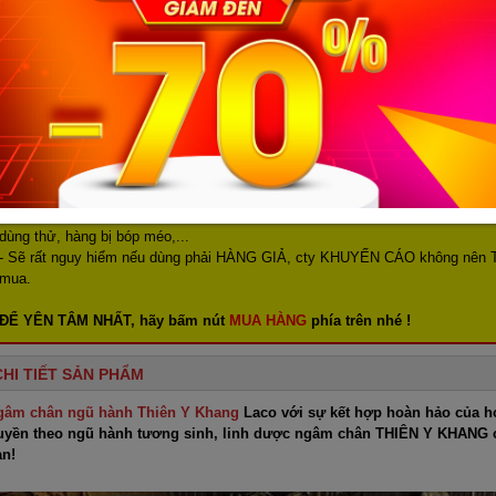
BẤM NÚT "MUA 
+ MIỄN PHÍ SH
=> Shop sẽ gọi
BÁO GIẢM GIÁ C
QUÝ KHÁCH LƯU Ý:
- Nhiều khách hàng phản hồi đã mua hàng với giá rẻ nhưng là: hàng nhái, hà
dùng thử, hàng bị bóp méo,...
- Sẽ rất nguy hiểm nếu dùng phải HÀNG GIẢ, cty KHUYẾN CÁO không nên 
mua.
ĐỂ YÊN TÂM NHẤT, hãy bấm nút
MUA HÀNG
phía trên nhé !
CHI TIẾT SẢN PHẨM
gâm chân ngũ hành Thiên Y Khang
Laco với sự kết hợp hoàn hảo của hơ
ruyền theo ngũ hành tương sinh, linh dược ngâm chân THIÊN Y KHANG c
ạn!