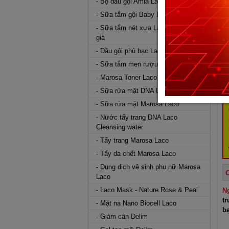
- Bộ dầu gội Amla Laco
- Sữa tắm gội Baby Lá Lá Laco
- Sữa tắm nét xưa Laco hương mùi
già
- Dầu gội phủ bạc Laco
- Sữa tắm men rượu Sake Laco
- Marosa Toner Laco
- Sữa rửa mặt DNA Laco
- Sữa rửa mặt Marosa Laco
- Nước tẩy trang DNA Laco
Cleansing water
- Tẩy trang Marosa Laco
- Tẩy da chết Marosa Laco
- Dung dịch vệ sinh phụ nữ Marosa
Laco
- Laco Mask - Nature Rose & Peal
N
t
- Mặt nạ Nano Biocell Laco
b
- Giảm cân Delim