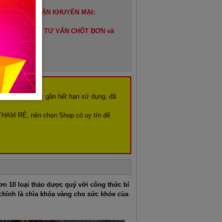
HÀNG" ĐỂ NHẬN KHUYẾN MẠI:
IP TOÀN QUỐC
 cho quý khách TƯ VẤN CHỐT ĐƠN và
Ụ THỂ nhé
ng hết hạn hoặc gần hết hạn sử dụng, đã
THAM RẺ, nên chọn Shop có uy tín để
n 10 loại thảo dược quý với công thức bí
hính là chìa khóa vàng cho sức khỏe của