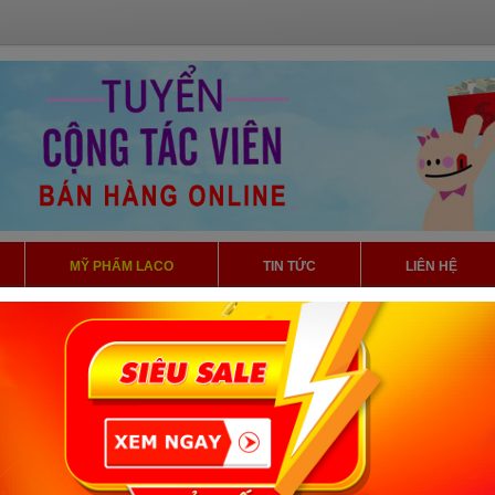
MỸ PHẨM LACO
TIN TỨC
LIÊN HỆ
GÂM CHÂN NGŨ HÀNH THIÊN Y KHANG LACO
Ngâm chân
Laco
Giá:
260.000 