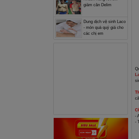
giảm cân Delim
Dung dịch vệ sinh Laco
- món quà quý giá cho
các chị em
Qu
L
si
T
câ
C
- 
- 