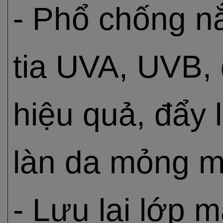
- Phổ chống n
tia UVA, UVB, 
hiệu quả, đẩy 
làn da mỏng 
- Lưu lại lớp 