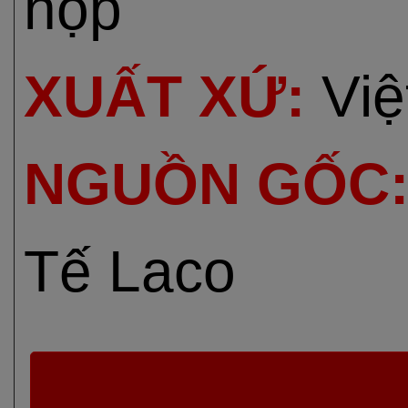
hộp
XUẤT XỨ:
Việ
NGUỒN GỐC
Tế Laco