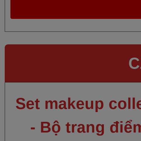
C
Set makeup coll
- Bộ trang điể