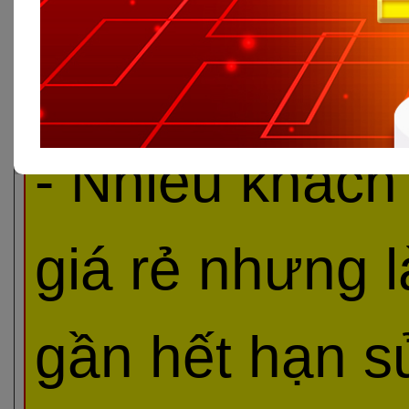
QUÝ KHÁCH 
- Nhiều khách
giá rẻ nhưng 
gần hết hạn s