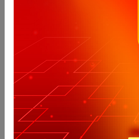
BẤM NÚT "MUA HÀN
+ MIỄN PHÍ SHIP T
=> Shop sẽ gọi ch
THỂ nhé