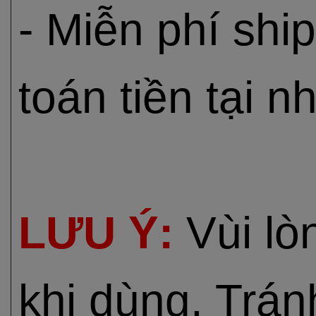
- Miễn phí shi
toán tiền tại n
LƯU Ý:
Vùi lò
khi dùng. Trán