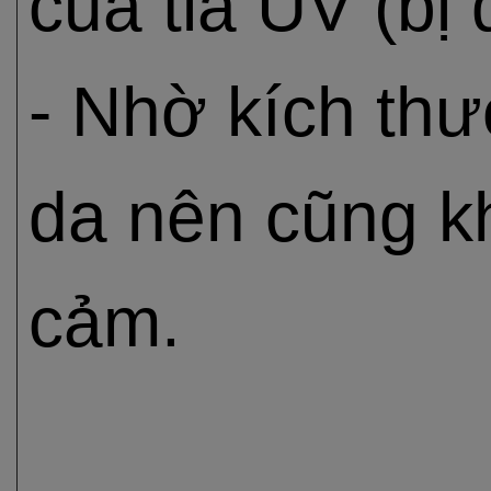
của tia UV (bị
- Nhờ kích thư
da nên cũng k
cảm.