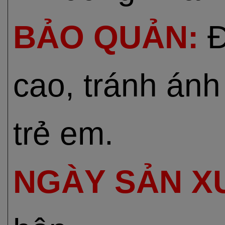
BẢO QUẢN:
Đ
cao, tránh ánh
trẻ em.
NGÀY SẢN X